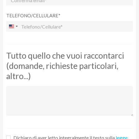
protetta più grande d’Africa e di tutto il mondo. Fa parte di un
ecosistema ancora più vasto, che si estende nella Reserva do
TELEFONO/CELLULARE*
Niassa oltre il confine con il Mozambico. Grande più della
Svizzera, senza alcun insediamento umano, il Nyerere è un
universo selvaggio di grande bellezza e varietà. Al pomeriggio è
previsto un safari in barca a motore.
Tutto quello che vuoi raccontarci
giorno 13
(domande, richieste particolari,
Giornate di fotosafari in fuoristrada nel Nyerere National Park.
altro...)
Il Nyerere ospita la più grande quantità di animali di qualsiasi
altra area protetta della Tanzania: 60.000 elefanti, 40.000
ippopotami, 3500 leoni, 1300 licaoni (i predatori ormai più rari in
assoluto), 5000 antilopi nere, 130.000 bufali, circa 450 specie di
uccelli. Prevalentemente pianeggiante e caratterizzato da
temperature più elevate rispetto ai Parchi del circuito Nord, il
Nyerere comprende ambienti molto diversi: foreste di miombo,
radure disseminate di baobab, ebani, acacie, colline sassose
Dichiaro di aver letto integralmente il testo sulla
legge