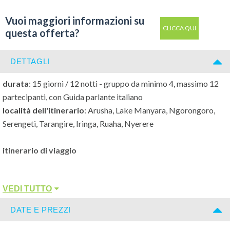
Vuoi maggiori informazioni su
CLICCA QUI
questa offerta?
DETTAGLI
durata
: 15 giorni / 12 notti - gruppo da minimo 4, massimo 12
partecipanti, con Guida parlante italiano
località dell'itinerario
: Arusha, Lake Manyara, Ngorongoro,
Serengeti, Tarangire, Iringa, Ruaha, Nyerere
itinerario di viaggio
giorno 1 e 2
VEDI TUTTO
volo ed Arrivo Kilimanjaro Airport, disbrigo delle formalità
d'ingresso, incontro con la Guida e transfer ad Arusha.
DATE E PREZZI